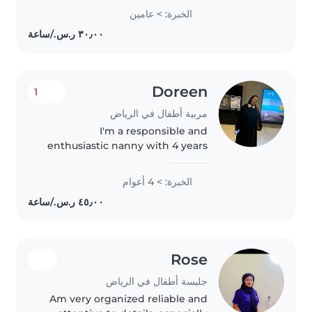
love kids.i can clean,wash ,iron
الخبرة: > عامين
and help with homework. am
passionate with my work...
Doreen
1
مربية أطفال في الرياض
I'm a responsible and
enthusiastic nanny with 4 years
of experience caring for children
of all ages, from babies to school-
الخبرة: > 4 أعوام
aged kids. I'm certified in first aid
and comfortable with..
Rose
جليسة أطفال في الرياض
Am very organized reliable and