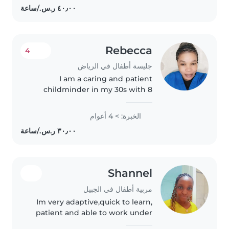
safe and nurturing..
Rebecca
4
جليسة أطفال في الرياض
I am a caring and patient
childminder in my 30s with 8
years of experience caring for
children of all ages, from babies
الخبرة: > 4 أعوام
to teenagers. I'm fluent in both
Arabic and English, and I enjoy..
Shannel
مربية أطفال في الجبيل
Im very adaptive,quick to learn,
patient and able to work under
pressure .I'm very calm, and I