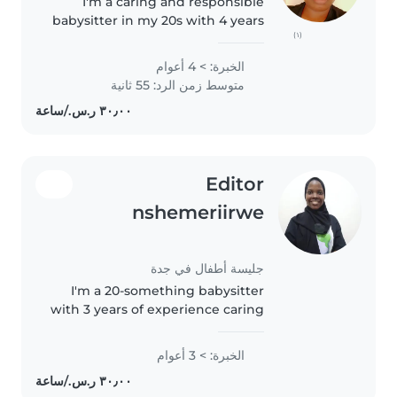
I'm a caring and responsible
babysitter in my 20s with 4 years
(١)
of experience looking after
babies, toddlers, and school-
الخبرة: > 4 أعوام
aged children. As a parent
متوسط زمن الرد: 55 ثانية
myself, I understand the
importance..
Editor
nshemeriirwe
جليسة أطفال في جدة
I'm a 20-something babysitter
with 3 years of experience caring
for children of all ages, including
those with special needs like
الخبرة: > 3 أعوام
ADHD, autism, and language
disorders. I'm fluent in..