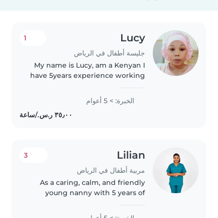
Lucy
1
جليسة أطفال في الرياض
My name is Lucy, am a Kenyan I
have 5years experience working
as a nanny am very passionate
with my job very friendly and
الخبرة: > 5 أعوام
responsible am very hard
working lady I know how to
interact..
Lilian
3
مربية أطفال في الرياض
As a caring, calm, and friendly
young nanny with 5 years of
experience working with grade
school-aged children, I'm excited
الخبرة: > 5 أعوام