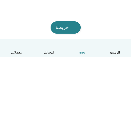
خريطة
الرئيسية
بحث
الرسائل
مفضلاتي
العربية
آلية العمل
مساعدة
الشروط و الخصوصية
الأسعار
تفاصيل الشركة
Babysits للشركات
معايير المجتمع