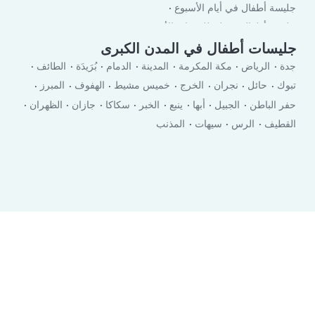
جليسة أطفال في أيام الأسبوع
جليسة أطفال في لعطلة نهاية الأسبوع
جليسات أطفال في المدن الكبرى
جدة
الرياض
مكة المكرمة
المدينة
الدمام
بُرَيدَة
الطائف
تبوك
حائل
نجران
الخرج
خميس مشيط
الهفوف
المبرز
حفر الباطن‎
الجبيل
أبها
ينبع
الخبر
سكاكا
جازان
الظهران
القطيف
الرس
سيهات
المذنب