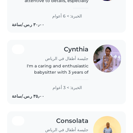
attentive to details, especially
when it comes to
children,safety,hygiene and
الخبرة: > 6 أعوام
emotional well being Am very
hardworking lady from Kenya I
take pride in..
Cynthia
جليسة أطفال في الرياض
I'm a caring and enthusiastic
babysitter with 3 years of
experience looking after
children of all ages. I'm
الخبرة: > 3 أعوام
comfortable with pets, cooking,
chores, and helping with
homework. I also..
Consolata
جليسة أطفال في الرياض