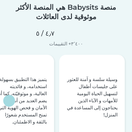
منصة Babysits هي المنصة الأكثر
موثوقية لدى العائلات
٤٫٧ / ٥
٣٬٤٠٠+ التقييمات
وسيلة سلسة و آمنة للعثور
يتميز هذا التطبيق بسهولة
على جليسات أطفال
استخدامه، و فائديته
لتسهيل الحياة اليومية
العالية، و موثوقيّته. كما أن
للأمهات و الآباء الذين
يضم العديد من أنظمة
يحتاجون إلى المساعدة في
الأمان و فحص الهوية التي
المنزل!
تمنح المستخدم شعورًا
بالثقة و الاطمئنان.