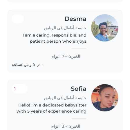
Desma
جليسة أطفال في الرياض
I am a caring, responsible, and
patient person who enjoys
spending time with children. I
am a high school graduate with
الخبرة: > 7 أعوام
experience in baby care. I can
help with feeding, bathing,
playing,..
Sofia
1
جليسة أطفال في الرياض
Hello! I'm a dedicated babysitter
with 5 years of experience caring
for toddlers, babies, and
preschoolers. As a parent myself,
الخبرة: > 3 أعوام
I understand the importance of a