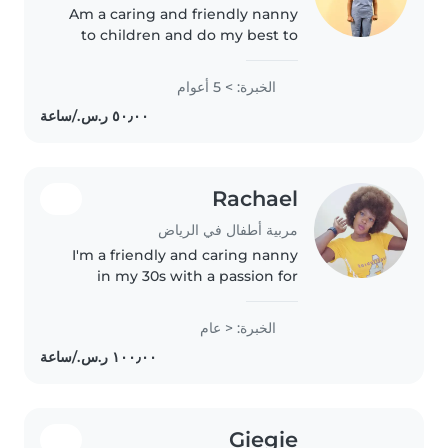
Am a caring and friendly nanny
to children and do my best to
ensure the safety of the child
entrusted to my care. Am
الخبرة: > 5 أعوام
patient with kid's and create a
loving and comfortable
environment..
Rachael
مربية أطفال في الرياض
I'm a friendly and caring nanny
in my 30s with a passion for
working with toddlers and
preschoolers. As a parent myself,
الخبرة: < عام
I understand the importance of
creating a safe and nurturing..
Giegie