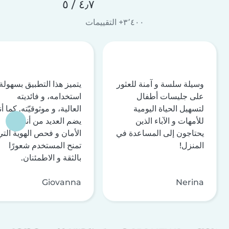
٤٫٧ / ٥
٣٬٤٠٠+ التقييمات
وسيلة سلسة و آمنة للعثور
يتميز هذا التطبيق بسهولة
على جليسات أطفال
استخدامه، و فائديته
لتسهيل الحياة اليومية
العالية، و موثوقيّته. كما أن
للأمهات و الآباء الذين
يضم العديد من أنظمة
يحتاجون إلى المساعدة في
الأمان و فحص الهوية التي
المنزل!
تمنح المستخدم شعورًا
بالثقة و الاطمئنان.
Giovanna
Nerina