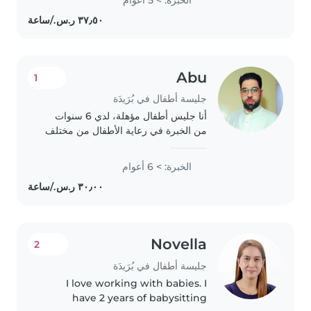
Abu
1
جليسة أطفال في بُرَيدَة
أنا جليس أطفال مؤهلة، لدي 6 سنوات
من الخبرة في رعاية الأطفال من مختلف
الأعمار، من الرضع إلى الأطفال في سن
المدرسة. لدي دبلوم صناعي وأتمتع
الخبرة: > 6 أعوام
بقدرات في الرسم، القراءة، الحرف
اليدوية، الموسيقى،..
Novella
2
جليسة أطفال في بُرَيدَة
I love working with babies. I
have 2 years of babysitting