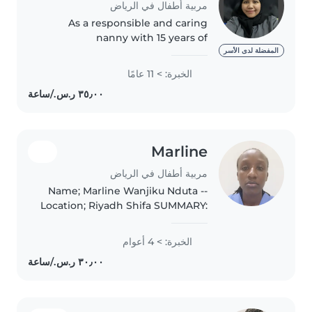
مربية أطفال في الرياض
As a responsible and caring
nanny with 15 years of
experience, I am well-equipped
المفضلة لدى الأسر
to provide exceptional care for
الخبرة: > 11 عامًا
children of all ages, including
babies, toddlers, preschoolers,
and..
Marline
مربية أطفال في الرياض
-Name; Marline Wanjiku Nduta -
Location; Riyadh Shifa SUMMARY:
I am a caring, responsible and a
trustworthy babysitter with a
الخبرة: > 4 أعوام
genuine love for working
children. Skilled in creatia..