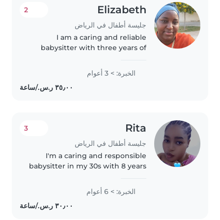
Elizabeth
2
جليسة أطفال في الرياض
I am a caring and reliable
babysitter with three years of
experience looking after
children. I truly love babies and
الخبرة: > 3 أعوام
enjoy creating a safe, happy, and
nurturing environment for
them...
Rita
3
جليسة أطفال في الرياض
I'm a caring and responsible
babysitter in my 30s with 8 years
of experience, primarily with
babies. Although I don't have
الخبرة: > 6 أعوام
formal first aid training, I'm a
friendly and funny caregiver..