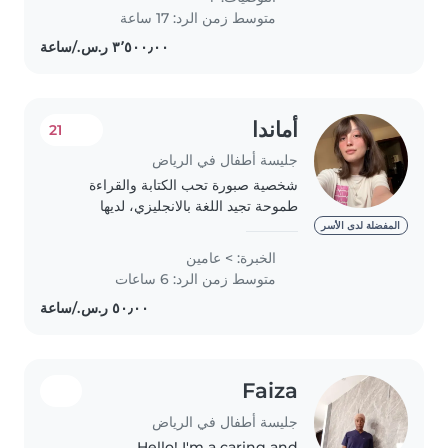
demeanor and enjoy engaging
متوسط زمن الرد: 17 ساعة
children through fun..
أماندا
21
جليسة أطفال في الرياض
شخصية صبورة تحب الكتابة والقراءة
طموحة تجيد اللغة بالانجليزي، لديها
المرونه التامة و الصبر على الاطفال ،
المفضلة لدى الأسر
دائما على المواعيد ، لديها القدرة على تلبية
الخبرة: > عامين
احتياجات الطرف الاخر مستمعه جيدة..
متوسط زمن الرد: 6 ساعات
Faiza
جليسة أطفال في الرياض
Hello! I'm a caring and