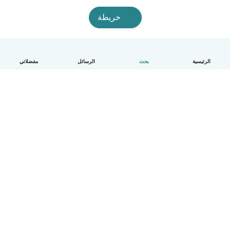
خريطة
الرئيسية
بحث
الرسائل
مفضلاتي
العربية
آلية العمل
مساعدة
الشروط و الخصوصية
الأسعار
تفاصيل الشركة
Babysits للشركات
معايير المجتمع
© Babysits B.V.