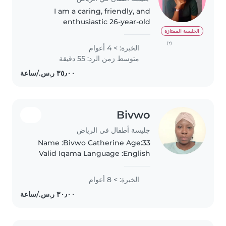
I am a caring, friendly, and
enthusiastic 26-year-old
babysitter with 4 years of
الجليسة الممتازة
experience working with infacts
(٢)
الخبرة: > 4 أعوام
, toddlers and preschool-aged
متوسط زمن الرد: 55 دقيقة
kids .Although I don't have any
first..
Bivwo
جليسة أطفال في الرياض
Name :Bivwo Catherine Age:33
Valid Iqama Language :English
/arabic --- PERSONAL PROFILE
Dedicated, caring, and
الخبرة: > 8 أعوام
responsible nanny with over 8
years of experience providing
high-quality..