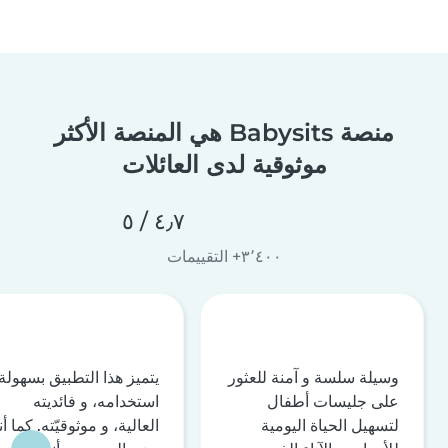
منصة Babysits هي المنصة الأكثر
موثوقية لدى العائلات
٤٫٧ / ٥
٣٬٤٠٠+ التقييمات
وسيلة سلسة و آمنة للعثور
يتميز هذا التطبيق بسهولة
على جليسات أطفال
استخدامه، و فائديته
لتسهيل الحياة اليومية
العالية، و موثوقيّته. كما أن