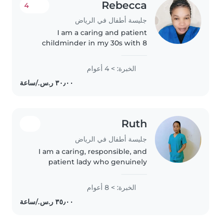
Rebecca
4
جليسة أطفال في الرياض
I am a caring and patient
childminder in my 30s with 8
years of experience caring for
children of all ages, from babies
الخبرة: > 4 أعوام
to teenagers. I'm fluent in both
Arabic and English, and I enjoy..
Ruth
جليسة أطفال في الرياض
I am a caring, responsible, and
patient lady who genuinely
enjoys spending time with
children. I have a calm and
الخبرة: > 8 أعوام
friendly personality, and I know
how to make kids feel safe,
happy,..