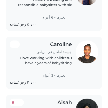
responsible babysitter with six
years of experience working
with children of all ages, from
الخبرة: > 6 أعوام
babies to teenagers. I have a
higher education background
and enjoy..
Caroline
جليسة أطفال في الرياض
I love working with children. I
have 3 years of babysitting
experience, primarily with
babies and toddlers. I also have
الخبرة: > 3 أعوام
experience with children with
special needs. I'm looking
forward..
Aisah
6