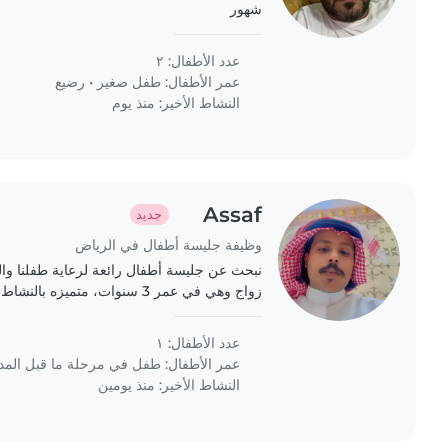
شهور
عدد الأطفال: ٢
عمر الأطفال:
طفل صغير
•
رضيع
النشاط الأخير: منذ يوم
Assaf
جديد
وظيفة جليسة أطفال في الرياض
نبحث عن جليسة أطفال رائعة لرعاية طفلنا وا
زواج وهي في عمر 3 سنوات، متميزه
والمرح. لا مشكله في التواصل باللغة العربية او 
عدد الأطفال: ١
عمر الأطفال:
طفل في مرحلة ما قبل الم
النشاط الأخير: منذ يومين