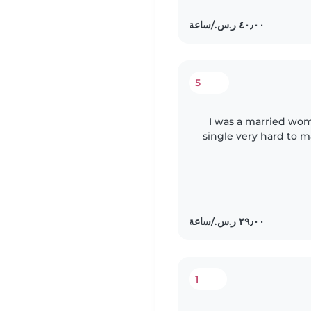
5
I was a married wom
single very hard to 
home. I'm very
1