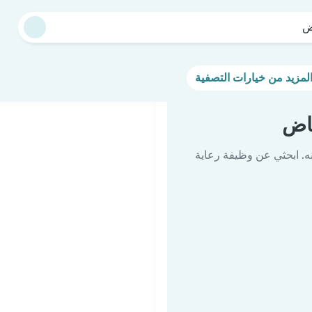
ض
اض
ه. ابحثي عن وظيفة رعاية