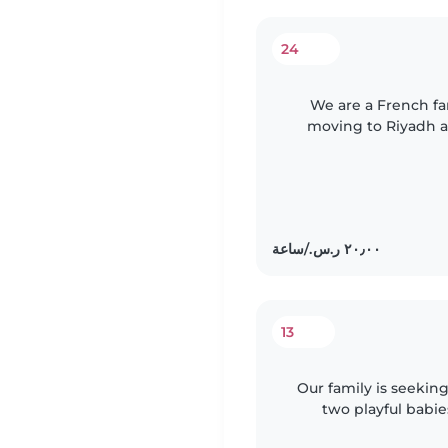
24
We are a French f
moving to Riyadh a
13
Our family is seeking
two playful babi
should be comfort