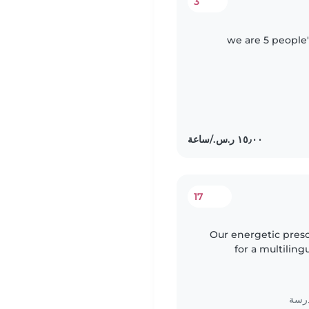
3
we are 5 people'
17
Our energetic pres
for a multiling
chores
درسة