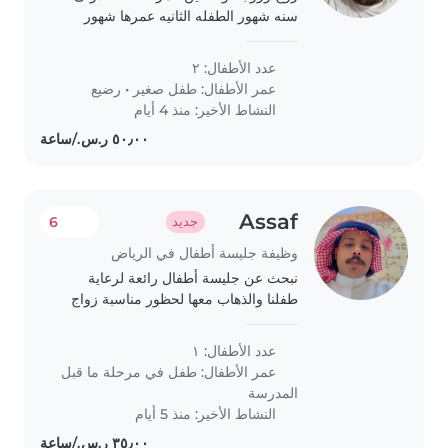
سنه شهور الطفله الثانيه عمرها شهور
عدد الأطفال: ٢
عمر الأطفال:
طفل صغير
•
رضيع
النشاط الأخير: منذ 4 أيام
Assaf
6
جديد
وظيفة جليسة أطفال في الرياض
نبحث عن جليسة أطفال رائعة لرعاية
طفلنا والذهاب معها لحظور مناسبة زواج
وهي في عمر 3 سنوات، متميزه بالنشاط
والحركة والحب للحديث والمرح. لا مشكله
عدد الأطفال: ١
في التواصل باللغة العربية او الانجليزيه..
عمر الأطفال:
طفل في مرحلة ما قبل
المدرسة
النشاط الأخير: منذ 5 أيام