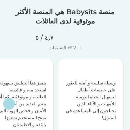
منصة Babysits هي المنصة الأكثر
موثوقية لدى العائلات
٤٫٧ / ٥
٣٬٤٠٠+ التقييمات
وسيلة سلسة و آمنة للعثور
يتميز هذا التطبيق بسهولة
على جليسات أطفال
استخدامه، و فائديته
لتسهيل الحياة اليومية
العالية، و موثوقيّته. كما أن
للأمهات و الآباء الذين
يضم العديد من أنظمة
يحتاجون إلى المساعدة في
الأمان و فحص الهوية التي
المنزل!
تمنح المستخدم شعورًا
بالثقة و الاطمئنان.