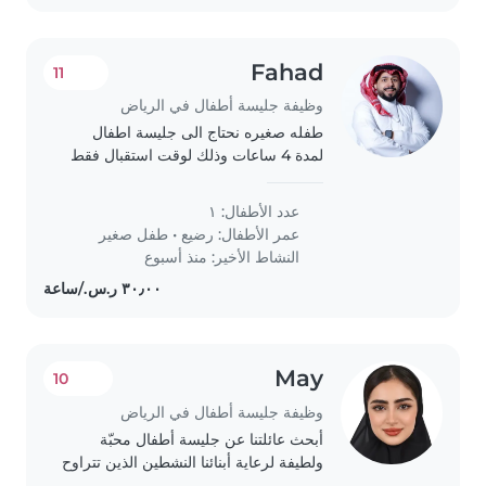
Fahad
11
وظيفة جليسة أطفال في الرياض
طفله صغيره نحتاج الى جليسة اطفال
لمدة 4 ساعات وذلك لوقت استقبال فقط
عدد الأطفال: ١
عمر الأطفال:
رضيع
•
طفل صغير
النشاط الأخير: منذ أسبوع
May
10
وظيفة جليسة أطفال في الرياض
أبحث عائلتنا عن جليسة أطفال محبّة
ولطيفة لرعاية أبنائنا النشطين الذين تتراوح
أعمارهم من 4 اشهر إلى سنتين. نفضل