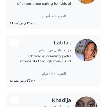
of experience caring for kids of
all ages. First aid certified, I love
teaching through language,
الخبرة: > 3 أعوام
music, and games while keeping
things fun. Available..
. Latifa
مربية أطفال في الرياض
I thrive on creating joyful
moments through music and
play. With four years of
experience caring for babies and
الخبرة: > 4 أعوام
toddlers, I'm a caring and
attentive *nounou* who enjoys
engaging little..
Khadija