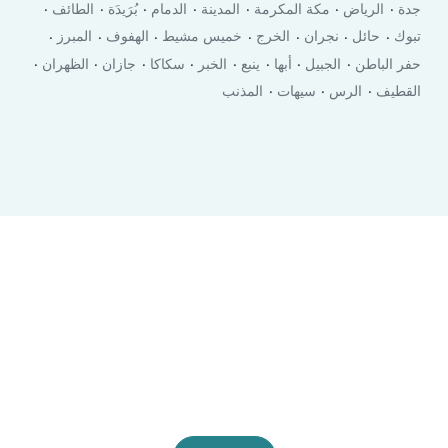
جدة
الرياض
مكة المكرمة
المدينة
الدمام
بُرَيدَة
الطائف
تبوك
حائل
نجران
الخرج
خميس مشيط
الهفوف
المبرز
حفر الباطن‎
الجبيل
أبها
ينبع
الخبر
سكاكا
جازان
الظهران
القطيف
الرس
سيهات
المذنب