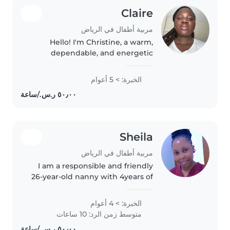
Claire
مربية أطفال في الرياض
Hello! I'm Christine, a warm,
dependable, and energetic
nanny with several years of
hands-on childcare experience. I
الخبرة: > 5 أعوام
genuinely enjoy creating a safe,
happy, and engaging
environment..
Sheila
مربية أطفال في الرياض
I am a responsible and friendly
26-year-old nanny with 4years of
experience caring for toddlers,
preschoolers, and school-aged
الخبرة: > 4 أعوام
children. I'm fluent in both
متوسط زمن الرد: 10 ساعات
Arabic and English, and..