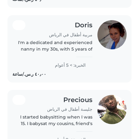
Doris
مربية أطفال في الرياض
I'm a dedicated and experienced
nanny in my 30s, with 5 years of
experience caring for teenagers.
I speak Arabic and have a
الخبرة: > 5 أعوام
passion for music, which I love to
share with the children..
Precious
جليسة أطفال في الرياض
I started babysitting when I was
15. I babysat my cousins, friend's
sibling, and my neighbors'
children. At the moment I'm a