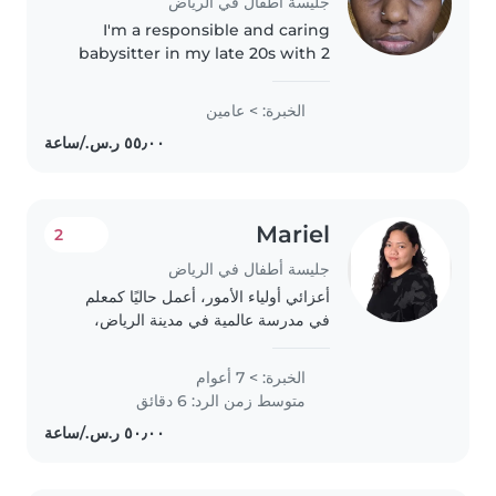
جليسة أطفال في الرياض
I'm a responsible and caring
babysitter in my late 20s with 2
years of experience looking after
babies and teenagers. I'm
الخبرة: > عامين
comfortable with pets and
happy to help with light chores...
Mariel
2
جليسة أطفال في الرياض
أعزائي أولياء الأمور، أعمل حاليًا كمعلم
في مدرسة عالمية في مدينة الرياض،
وأقدم دروسًا خصوصية بدوام جزئي. لدي
خبرة تزيد عن 7 سنوات في مجال
الخبرة: > 7 أعوام
التدريس، كما أنني حاصل على رخصة
متوسط زمن الرد: 6 دقائق
تدريس من ولاية..