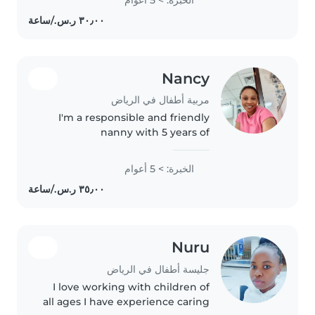
Nancy
مربية أطفال في الرياض
I'm a responsible and friendly
nanny with 5 years of
experience, specializing in
preschoolers. I'm comfortable
الخبرة: > 5 أعوام
with pets, cooking, chores, and
assisting with homework. I have
a guidance..
Nuru
جليسة أطفال في الرياض
I love working with children of
all ages I have experience caring