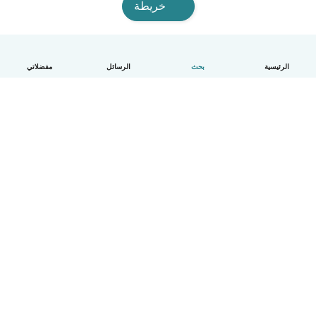
خريطة
الرئيسية
بحث
الرسائل
مفضلاتي
العربية
آلية العمل
مساعدة
الشروط و الخصوصية
الأسعار
تفاصيل الشركة
Babysits للشركات
معايير المجتمع
© Babysits B.V.