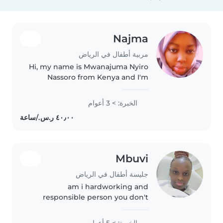
Najma
مربية أطفال في الرياض
Hi, my name is Mwanajuma Nyiro
Nassoro from Kenya and I'm
excited to apply for the nanny
and cleaner position with your
الخبرة: > 3 أعوام
family, I have 2years of
experience caring for children of
various..
Mbuvi
جليسة أطفال في الرياض
am i hardworking and
responsible person you don't
have to worry about anything
when you give me a job
الخبرة: > 5 أعوام