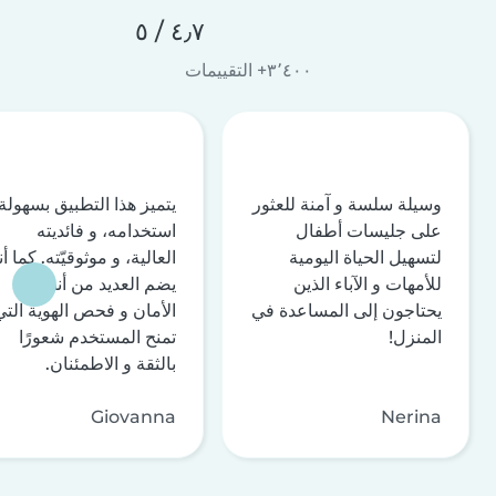
٤٫٧ / ٥
٣٬٤٠٠+ التقييمات
وسيلة سلسة و آمنة للعثور
يتميز هذا التطبيق بسهولة
على جليسات أطفال
استخدامه، و فائديته
لتسهيل الحياة اليومية
العالية، و موثوقيّته. كما أن
للأمهات و الآباء الذين
يضم العديد من أنظمة
يحتاجون إلى المساعدة في
الأمان و فحص الهوية التي
المنزل!
تمنح المستخدم شعورًا
بالثقة و الاطمئنان.
Giovanna
Nerina