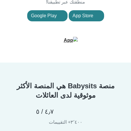
منطقتك عبر تطبيقنا!
Google Play
App Store
منصة Babysits هي المنصة الأكثر
موثوقية لدى العائلات
٤٫٧ / ٥
٣٬٤٠٠+ التقييمات