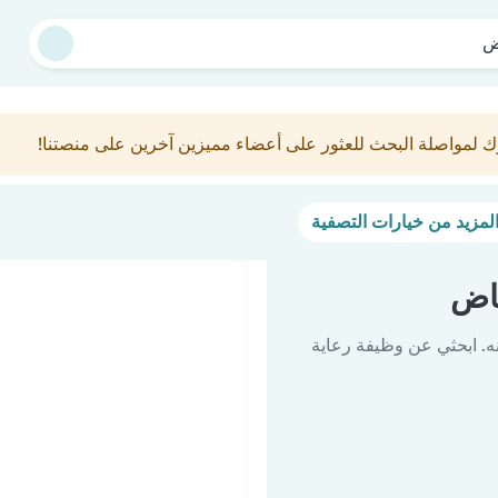
ض
ك لمواصلة البحث للعثور على أعضاء مميزين آخرين على منصتنا!
اض
ه. ابحثي عن وظيفة رعاية