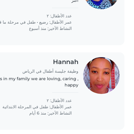
اكثر
عدد الأطفال: ٢
عمر الأطفال:
رضيع
•
طفل في مرحلة ما ق
النشاط الأخير: منذ أسبوع
Hannah
وظيفة جليسة أطفال في الرياض
s in my family we are loving, caring ,
happy
عدد الأطفال: ٢
عمر الأطفال:
طفل في المرحلة الابتدائية
النشاط الأخير: منذ 6 أيام