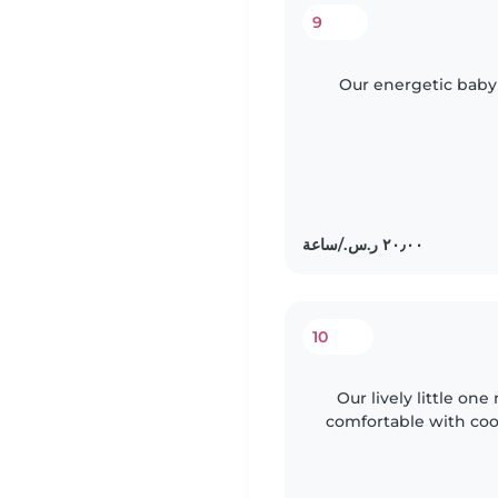
9
Our energetic baby 
10
Our lively little on
comfortable with coo
you enjoy enga