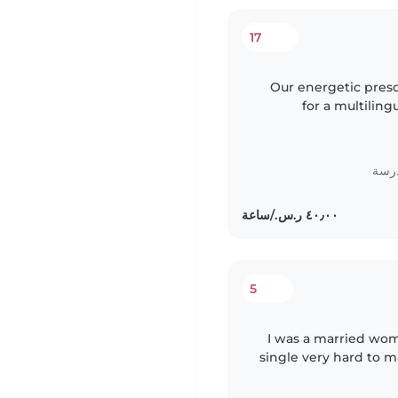
17
Our energetic pres
for a multiling
chores
درسة
5
I was a married wom
single very hard to 
home. I'm very