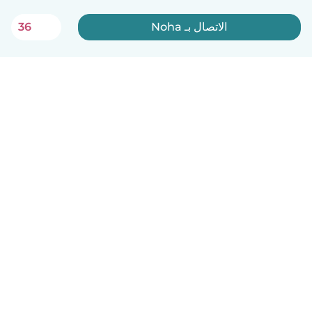
الاتصال بـ Noha
36
العربية
آلية العمل
مساعدة
الشروط و الخصوصية
الأسعار
تفاصيل الشركة
Babysits للشركات
معايير المجتمع
© Babysits B.V.