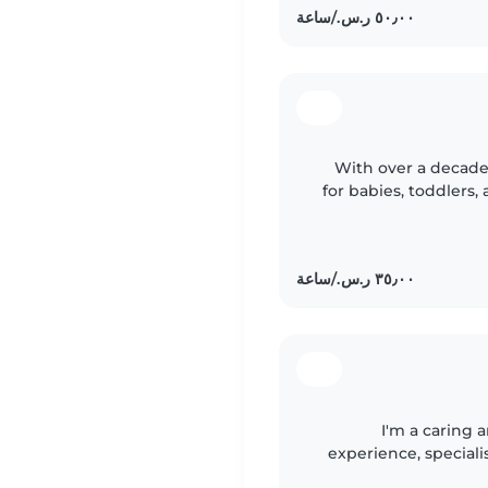
With over a decade 
for babies, toddlers,
with autism. I'm co
I'm a caring 
experience, specialis
understand the impor