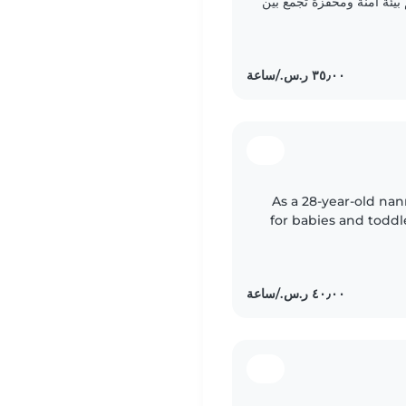
يئة آمنة ومحفّزة تجمع بين
ت،..
As a 28-year-old nan
for babies and toddl
a great sense of humo