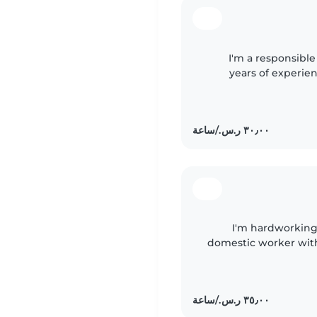
I'm a responsible
years of experienc
comfortable with pets
I'm hardworking
domestic worker with 
housekeepi