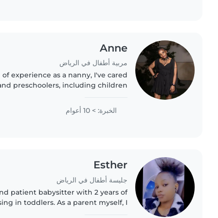
Anne
مربية أطفال في الرياض
of experience as a nanny, I've cared
 and preschoolers, including children
mfortable with pets, cooking, chores,
and helping..
الخبرة: > 10 أعوام
Esther
جليسة أطفال في الرياض
and patient babysitter with 2 years of
ing in toddlers. As a parent myself, I
tance of a nurturing environment. I