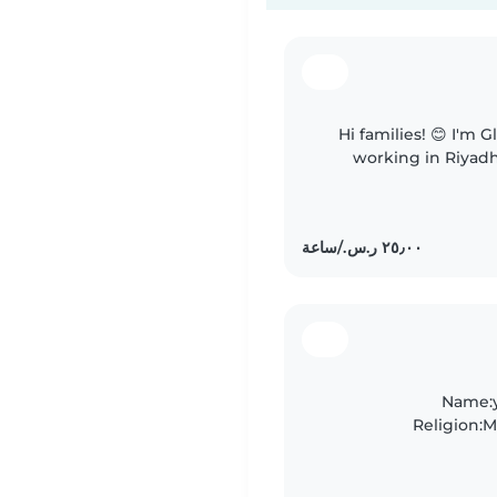
Hi families! 😊 I'm Gladys, a 29-year-old Kenyan currently
working in Riyadh
family. I'm available fr
Name:y
Religion:
REF:looking for
lo