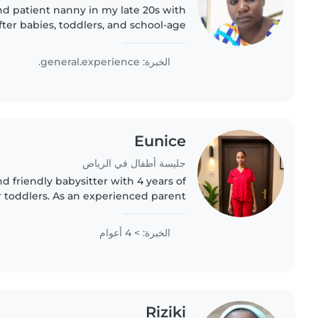
nd patient nanny in my late 20s with
ter babies, toddlers, and school-age
 myself, I understand the importance
of a nurturing..
الخبرة: general.experience.
Eunice
جليسة أطفال في الرياض
nd friendly babysitter with 4 years of
r toddlers. As an experienced parent
erstand the importance of a safe and
nurturing environment...
الخبرة: > 4 أعوام
Riziki