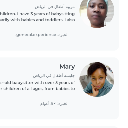
مربية أطفال في الرياض
hildren. I have 3 years of babysitting
rily with babies and toddlers. I also
ce with children with special needs,
particularly, epilepsy...
الخبرة: general.experience.
Mary
جليسة أطفال في الرياض
ar-old babysitter with over 5 years of
r children of all ages, from babies to
chool-age kids. I'm known for being
funny, patient, and..
الخبرة: > 5 أعوام