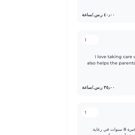
1
I love taking care
also helps the parent
helped raise my 
1
أهلاً وسهلاً! أنا جليسة أطفال متخصصة، أتمتع بخبرة 8 سنوات في رعاية