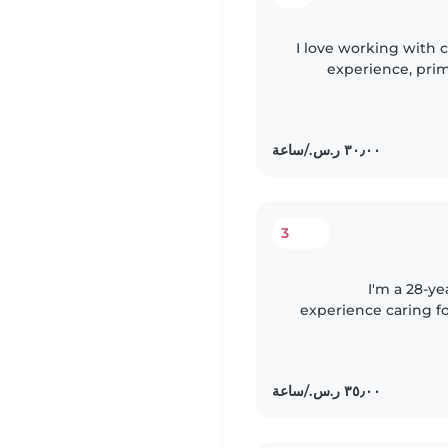
I love working with c
experience, prima
have experien
3
I'm a 28-ye
experience caring fo
preschoolers and s