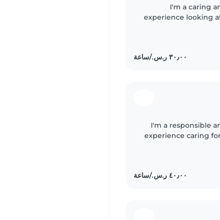
I'm a caring a
experience looking af
children. As a parent
I'm a responsible a
experience caring fo
myself, I und