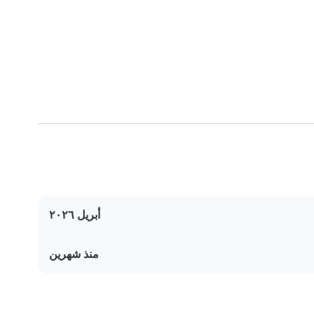
أبريل ٢٠٢٦
منذ شهرين