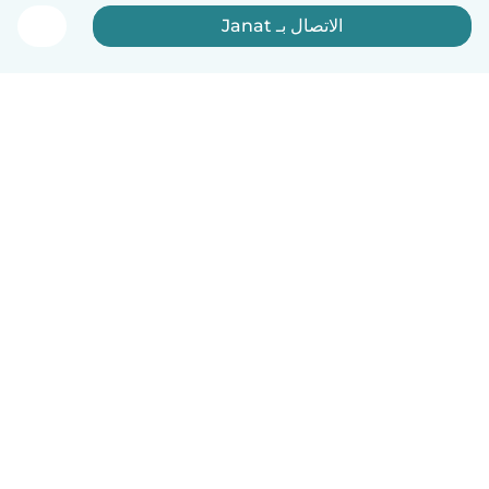
الاتصال بـ Janat
العربية
آلية العمل
مساعدة
الشروط و الخصوصية
الأسعار
تفاصيل الشركة
Babysits للشركات
معايير المجتمع
© Babysits B.V.