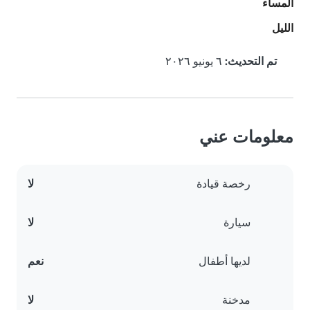
المساء
الليل
تم التحديث:
٦ يونيو ٢٠٢٦
معلومات عني
رخصة قيادة
لا
سيارة
لا
لديها أطفال
نعم
مدخنة
لا