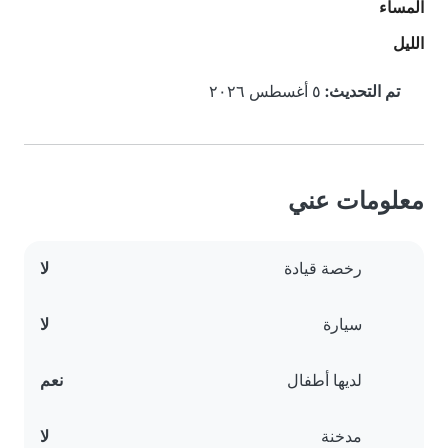
المساء
الليل
تم التحديث:
٥ أغسطس ٢٠٢٦
معلومات عني
رخصة قيادة
لا
سيارة
لا
لديها أطفال
نعم
مدخنة
لا