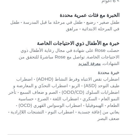
> 6 أعوام
الخبرة مع فئات عمرية محددة
طفل صغير
•
رضيع
•
طفل في مرحلة ما قبل المدرسة
•
طفل
في المرحلة الابتدائية
•
مراهق
خبرة مع الأطفال ذوي الاحتياجات الخاصة
حصلت Rose على شهادة في مجال رعاية الأطفال ذوي
الاحتياجات الخاصة. تواصل مع Rose مباشرةً للتحقق من
الشهادات.
معرفة المزيد
خبرة محددة
اضطراب نقص الانتباه وفرط النشاط (ADHD)
•
اضطراب
طيف التوحد (ASD)
•
الربو
•
اضطراب التحدّي و المعارضة و
اضطرابات السلوك (ODD/CD)
•
الصم و ضعاف السمع
•
تأخر
النمو العام
•
السكري
•
اضطراب اللغة
•
الصرع
•
حساسية
الطعام
•
الهيموفيليا
•
اضطراب الوسواس القهري (OCD)
•
يعاني من إعاقة جسدية
•
اضطراب النوم
•
التشنجات اللاإرادية
•
ضعف البصر