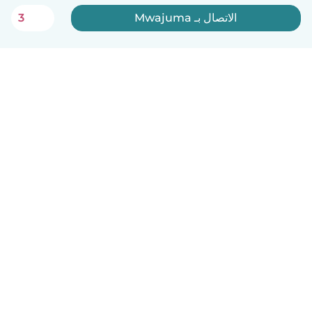
الاتصال بـ Mwajuma
3
العربية
آلية العمل
مساعدة
الشروط و الخصوصية
الأسعار
تفاصيل الشركة
Babysits للشركات
معايير المجتمع
© Babysits B.V.