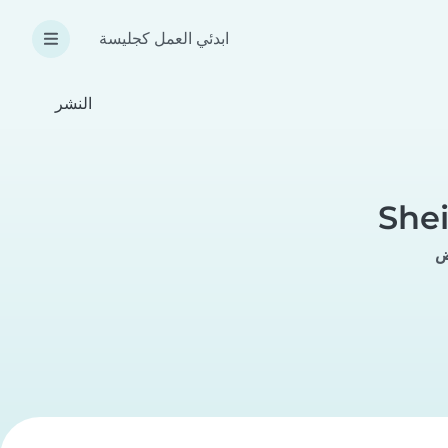
ابدئي العمل كجليسة
النشر
She
ض