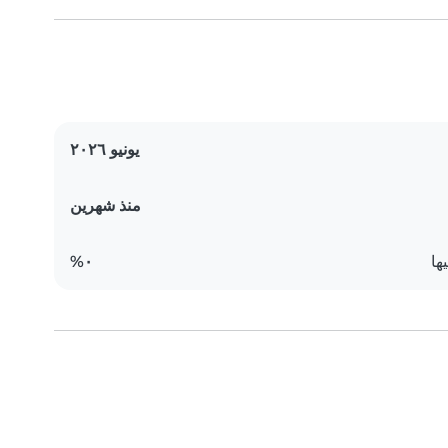
يونيو ٢٠٢٦
منذ شهرين
ها
٠%