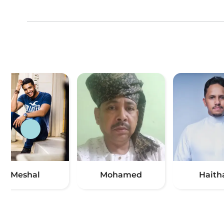
Meshal
Mohamed
Hait