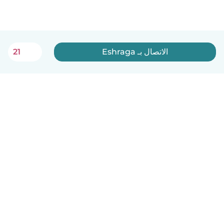
الاتصال بـ Eshraga
21
العربية
آلية العمل
مساعدة
الشروط و الخصوصية
الأسعار
تفاصيل الشركة
Babysits للشركات
معايير المجتمع