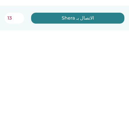
الاتصال بـ Shera
13
العربية
آلية العمل
مساعدة
الشروط و الخصوصية
الأسعار
تفاصيل الشركة
Babysits للشركات
معايير المجتمع