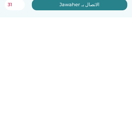
الاتصال بـ Jawaher
31
العربية
آلية العمل
مساعدة
الشروط و الخصوصية
الأسعار
تفاصيل الشركة
Babysits للشركات
معايير المجتمع
© Babysits B.V.