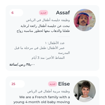
Assaf
6
جديد
وظيفة جليسة أطفال في الرياض
نبحث عن جليسة أطفال رائعة لرعاية
طفلنا والذهاب معها لحظور مناسبة زواج
وهي في عمر 3 سنوات، متميزه بالنشاط
والحركة والحب للحديث والمرح. لا مشكله
عدد الأطفال: ١
في التواصل باللغة العربية او الانجليزيه..
عمر الأطفال:
طفل في مرحلة ما قبل
المدرسة
النشاط الأخير: منذ 3 أيام
Elise
25
جديد
وظيفة مربية أطفال في الرياض
We are a French family with a
young 4 month old baby moving