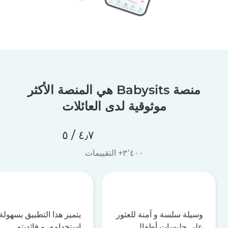
منصة Babysits هي المنصة الأكثر
موثوقية لدى العائلات
٤٫٧ / ٥
٣٬٤٠٠+ التقييمات
وسيلة سلسة و آمنة للعثور
يتميز هذا التطبيق بسهولة
على جليسات أطفال
استخدامه، و فائديته