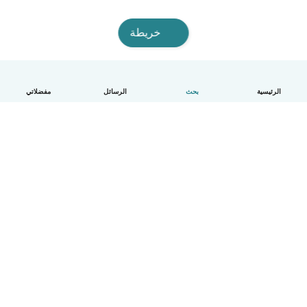
خريطة
الرئيسية
بحث
الرسائل
مفضلاتي
العربية
آلية العمل
مساعدة
الشروط و الخصوصية
الأسعار
تفاصيل الشركة
Babysits للشركات
معايير المجتمع