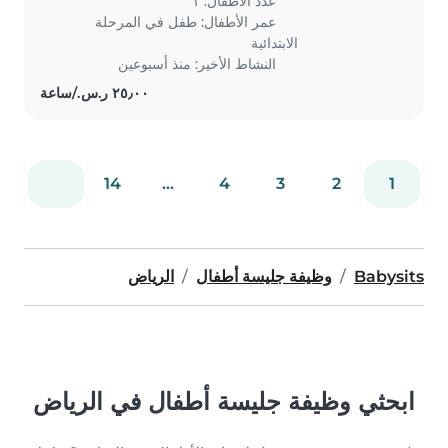
عدد الأطفال: ١
انا والدتها موظفه اعمل ولبنى تدرس..
عمر الأطفال:
طفل في المرحلة
الابتدائية
النشاط الأخير: منذ أسبوعين
14
...
4
3
2
1
Babysits
وظيفة جليسة أطفال
الرياض
ابحثي وظيفة جليسة أطفال في الرياض