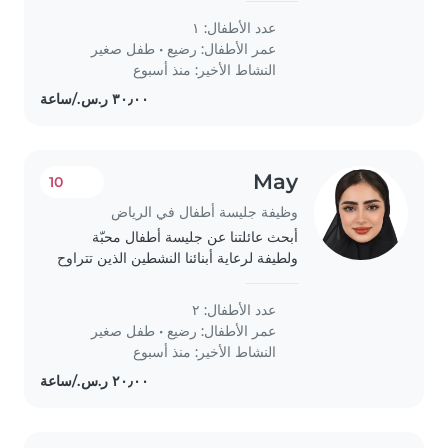
عدد الأطفال: ١
عمر الأطفال:
رضيع
•
طفل صغير
النشاط الأخير: منذ أسبوع
May
10
وظيفة جليسة أطفال في الرياض
أبحث عائلتنا عن جليسة أطفال محبّة
ولطيفة لرعاية أبنائنا النشطين الذين تتراوح
أعمارهم من 4 اشهر إلى سنتين. نفضل
من لديه خبرة واهتمام بالعناية بالأطفال
عدد الأطفال: ٢
الصغار.
عمر الأطفال:
رضيع
•
طفل صغير
النشاط الأخير: منذ أسبوع