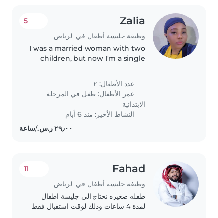
Zalia
5
وظيفة جليسة أطفال في الرياض
I was a married woman with two
children, but now I'm a single
very hard to make them happy
and comfortable at home. I'm
عدد الأطفال: ٢
very good in taking care of
عمر الأطفال:
طفل في المرحلة
children and cleaning.
الابتدائية
النشاط الأخير: منذ 6 أيام
Fahad
11
وظيفة جليسة أطفال في الرياض
طفله صغيره نحتاج الى جليسة اطفال
لمدة 4 ساعات وذلك لوقت استقبال فقط