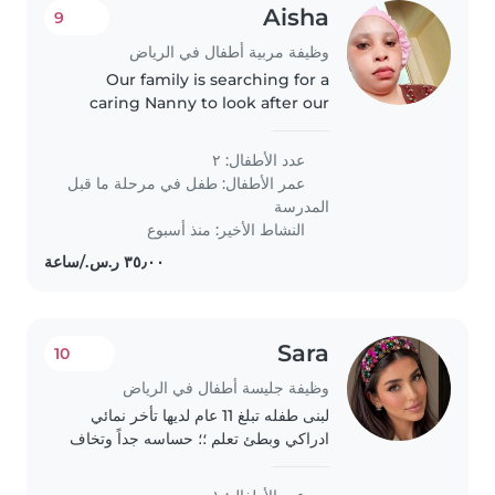
Aisha
9
وظيفة مربية أطفال في الرياض
Our family is searching for a
caring Nanny to look after our
two playful preschoolers. We
need someone comfortable with
عدد الأطفال: ٢
light chores and reliable care at
عمر الأطفال:
طفل في مرحلة ما قبل
their home. First time parents..
المدرسة
النشاط الأخير: منذ أسبوع
Sara
10
وظيفة جليسة أطفال في الرياض
لبنى طفله تبلغ 11 عام لديها تأخر نمائي
ادراكي وبطئ تعلم ؛؛ حساسه جداً وتخاف
ولديها ضعف في الثقه بالنفس وتأخر
بالتخاطب .. تسكن مع والدتها واختها فقط ..