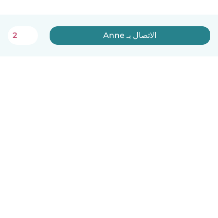
الاتصال بـ Anne
2
العربية
آلية العمل
مساعدة
الشروط و الخصوصية
الأسعار
تفاصيل الشركة
Babysits للشركات
معايير المجتمع