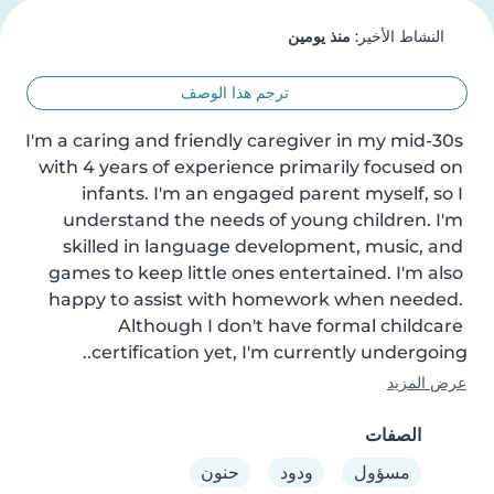
النشاط الأخير:
منذ يومين
ترجم هذا الوصف
I'm a caring and friendly caregiver in my mid-30s 
with 4 years of experience primarily focused on 
infants. I'm an engaged parent myself, so I 
understand the needs of young children. I'm 
skilled in language development, music, and 
games to keep little ones entertained. I'm also 
happy to assist with homework when needed. 
Although I don't have formal childcare 
certification yet, I'm currently undergoing..
عرض المزيد
الصفات
مسؤول
ودود
حنون