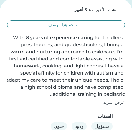
النشاط الأخير:
منذ 3 أشهر
ترجم هذا الوصف
With 8 years of experience caring for toddlers, 
preschoolers, and gradeschoolers, I bring a 
warm and nurturing approach to childcare. I'm 
first aid certified and comfortable assisting with 
homework, cooking, and light chores. I have a 
special affinity for children with autism and 
adapt my care to meet their unique needs. I hold 
a high school diploma and have completed 
additional training in pediatric..
عرض المزيد
الصفات
مسؤول
ودود
حنون