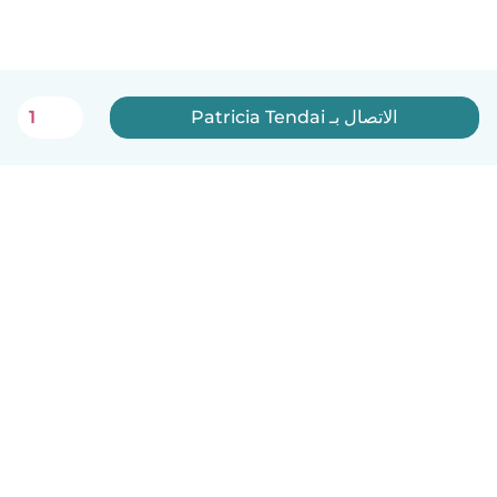
الاتصال بـ Patricia Tendai
1
العربية
آلية العمل
مساعدة
الشروط و الخصوصية
الأسعار
تفاصيل الشركة
Babysits للشركات
معايير المجتمع