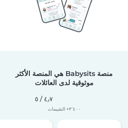
منصة Babysits هي المنصة الأكثر
موثوقية لدى العائلات
٤٫٧ / ٥
٣٬٤٠٠+ التقييمات