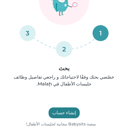
3
1
2
بحث
خصّصي بحثك وفقًا لاحتياجاتك و راجعي تفاصيل وظائف
جليسات الأطفال في Malaḩ.
إنشاء حساب
منصة Babysits مجانية لجليسات الأطفال!