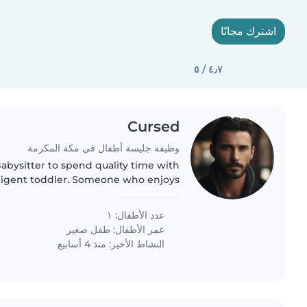
اشترك مجانًا
٤٫٧ / ٥
Cursed
وظيفة جليسة أطفال في مكة المكرمة
Babysitter to spend quality time with
lligent toddler. Someone who enjoys
s and fostering their early learning
at my home.
عدد الأطفال: ١
عمر الأطفال:
طفل صغير
النشاط الأخير: منذ 4 أسابيع