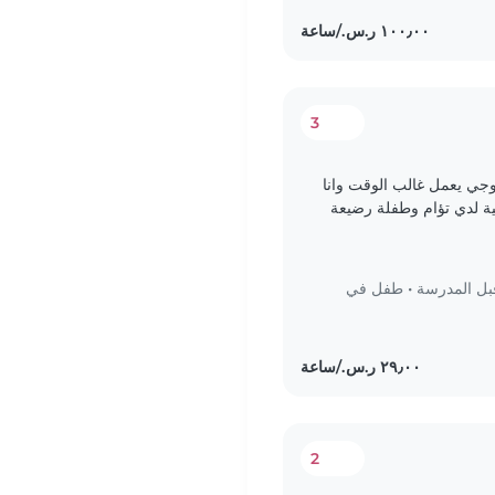
3
جي يعمل غالب الوقت وانا
ية لدي تؤام وطفلة رضيعة
تي بالصغار..
بل المدرسة
•
طفل في
2