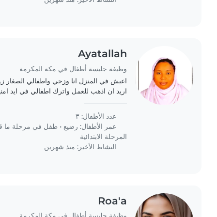
Ayatallah
وظيفة جليسة أطفال في مكة المكرمة
اعيش في المنزل انا وزجي واطفالي الصغار زو
اريد ان اذهب للعمل واترك اطفالي في ايد امن
وولدان ف المدرسه نظام مسائي اريد مربيك تعن
عدد الأطفال: ٣
عمر الأطفال:
رضيع
•
طفل في مرحلة ما ق
المرحلة الابتدائية
النشاط الأخير: منذ شهرين
Roa'a
وظيفة جليسة أطفال في مكة المكرمة