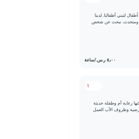
ال لتبني أطفالنا. لدينا
 ومتحدث. نبحث عن شخص
، يرجى الاتصال..
1
نها رعاية أم وطفلة حديثة
مرضية وظروف الأب العمل
ام..