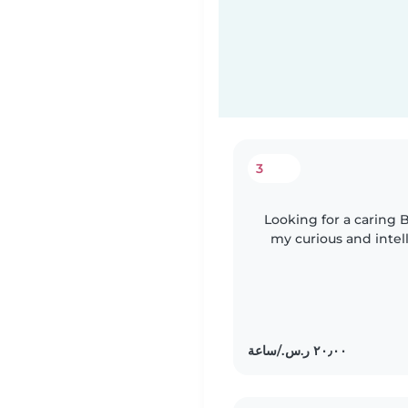
3
Looking for a caring 
my curious and inte
engaging conversation