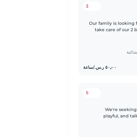
3
Our family is looking
take care of our 2 
We need a babysitt
دائية
5
We're seeking a
playful, and ta
engaging in fun acti