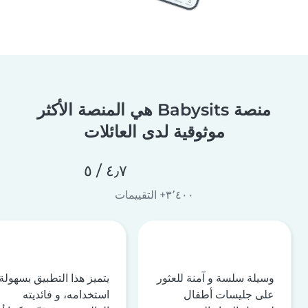
منصة Babysits هي المنصة الأكثر
موثوقية لدى العائلات
٤٫٧ / ٥
٣٬٤٠٠+ التقييمات
وسيلة سلسة و آمنة للعثور
يتميز هذا التطبيق بسهولة
على جليسات أطفال
استخدامه، و فائديته