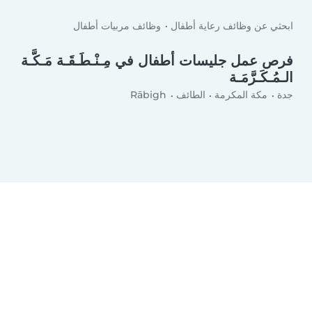
ابحثي عن وظائف رعاية أطفال
وظائف مربيات أطفال
فرص عمل جليسات أطفال في مِـنْـطَـقَـة مَـكَّـة
الـمُـكَـرَّمَـة
جدة
مكة المكرمة
الطائف
Rābigh