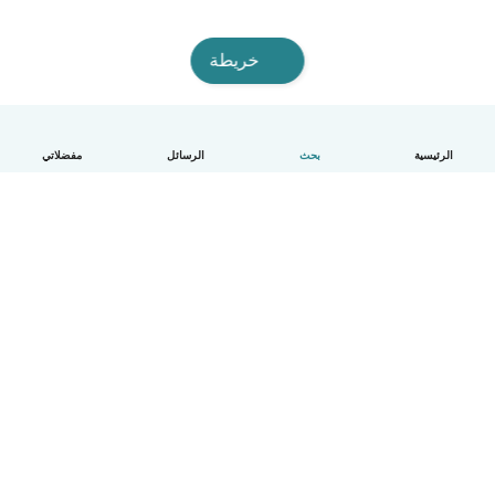
خريطة
الرئيسية
بحث
الرسائل
مفضلاتي
العربية
آلية العمل
مساعدة
الشروط و الخصوصية
الأسعار
تفاصيل الشركة
Babysits للشركات
معايير المجتمع