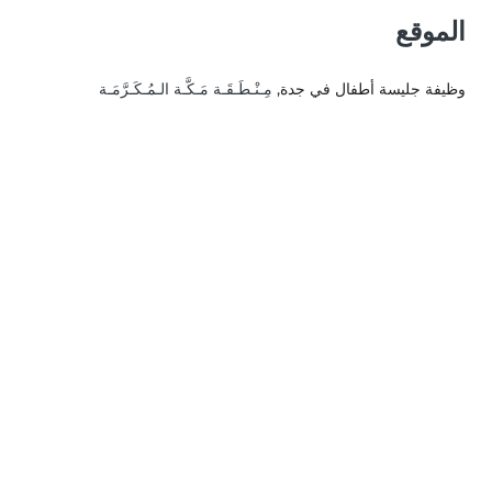
الموقع
وظيفة جليسة أطفال في جدة
, مِـنْـطَـقَـة مَـكَّـة الـمُـكَـرَّمَـة