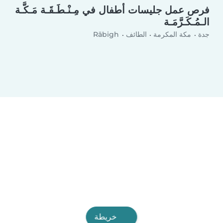
فرص عمل جليسات أطفال في مِـنْـطَـقَـة مَـكَّـة
الـمُـكَـرَّمَـة
جدة
مكة المكرمة
الطائف
Rābigh
خريطة