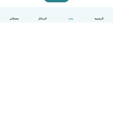
الرئيسية
بحث
الرسائل
مفضلاتي
العربية
آلية العمل
مساعدة
الشروط و الخصوصية
الأسعار
تفاصيل الشركة
Babysits للشركات
معايير المجتمع
© Babysits B.V.