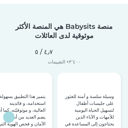
منصة Babysits هي المنصة الأكثر
موثوقية لدى العائلات
٤٫٧ / ٥
٣٬٤٠٠+ التقييمات
وسيلة سلسة و آمنة للعثور
يتميز هذا التطبيق بسهولة
على جليسات أطفال
استخدامه، و فائديته
لتسهيل الحياة اليومية
العالية، و موثوقيّته. كما أن
للأمهات و الآباء الذين
يضم العديد من أنظمة
يحتاجون إلى المساعدة في
الأمان و فحص الهوية التي