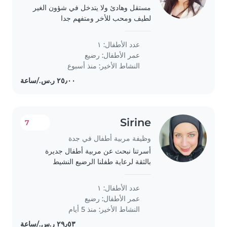
مستقل وهادئ ولا يتدخل في شؤون الغير
لطيف ومحب للأخر ومتفهم جدا
عدد الأطفال: ١
عمر الأطفال:
رضيع
النشاط الأخير: منذ أسبوع
Sirine
7
وظيفة مربية أطفال في جدة
أسرتنا نبحث عن مربية أطفال جديرة
بالثقة لرعاية طفلنا الرضيع النشيط
والممتلئ بالحيوية. نفضّل someone
جيدة مع الطبخ والمهام المنزلية الخفيفة.נו.
عدد الأطفال: ١
نهلاتر الترحيب بمن له خبرة في رعاية
عمر الأطفال:
رضيع
الأطفال،..
النشاط الأخير: منذ 5 أيام