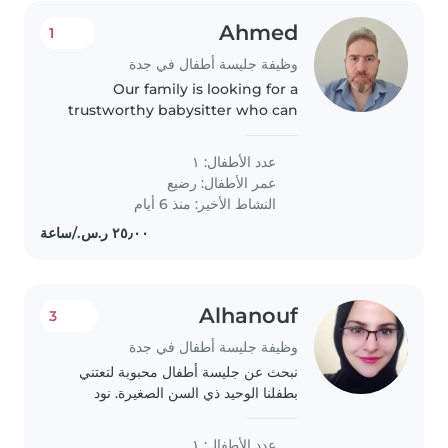
Ahmed
1
وظيفة جليسة أطفال في جدة
Our family is looking for a
trustworthy babysitter who can
take care of our 2 boys, a 1 year
old and a 3 year old. We need a
عدد الأطفال: ١
babysitter who is comfortable
عمر الأطفال:
رضيع
with pets and doing some..
النشاط الأخير: منذ 6 أيام
Alhanouf
3
وظيفة جليسة أطفال في جدة
نبحث عن جليسة أطفال محبوبة لتعتني
بطفلنا الوحيد ذي السن الصغيرة. نود
الشخص الذي يستمتع باللعب مع الأطفال
وقادر على القيام ببعض المهام المنزلية
عدد الأطفال: ١