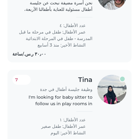
نحن أسرة مضيفة نبحث عن جليسة
أطفال مسئولية للعناية بأطفالنا الأربعة،
من مرحلة ما قبل المدرسة إلى المرحلة
الابتدائية. نود أن تكون الجليسة سريعة
عدد الأطفال: ٤
الاستجابة، محببة، ولديها القدرة على
عمر الأطفال:
طفل في مرحلة ما قبل
التعامل..
المدرسة
•
طفل في المرحلة الابتدائية
النشاط الأخير: منذ 3 أسابيع
Tina
7
وظيفة جليسة أطفال في جدة
I'm looking for baby sitter to
follow us in play rooms in
weekend
عدد الأطفال: ١
عمر الأطفال:
طفل صغير
النشاط الأخير: اليوم