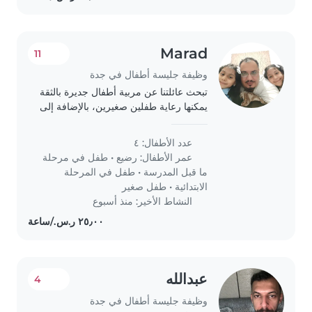
Marad
11
وظيفة جليسة أطفال في جدة
تبحث عائلتنا عن مربية أطفال جديرة بالثقة
يمكنها رعاية طفلين صغيرين، بالإضافة إلى
ابنتينا (بعمر 7 و8 سنوات). نحن بحاجة إلى
مربية تشعر بالراحة في بيئة العمل وتقوم
عدد الأطفال: ٤
ببعض الأعمال المنزلية..
عمر الأطفال:
رضيع
•
طفل في مرحلة
ما قبل المدرسة
•
طفل في المرحلة
الابتدائية
•
طفل صغير
النشاط الأخير: منذ أسبوع
عبدالله
4
وظيفة جليسة أطفال في جدة