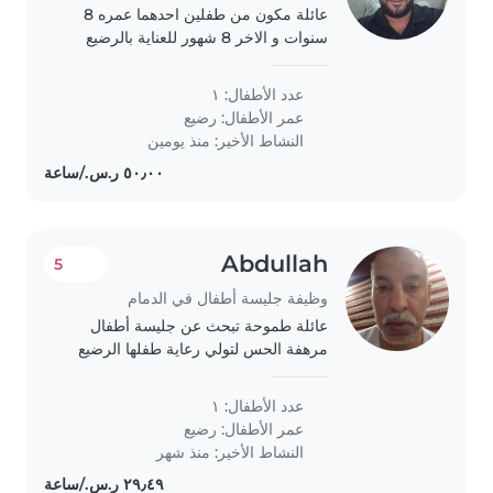
عائلة مكون من طفلين احدهما عمره 8
سنوات و الاخر 8 شهور للعناية بالرضيع
عدد الأطفال: ١
عمر الأطفال:
رضيع
النشاط الأخير: منذ يومين
Abdullah
5
وظيفة جليسة أطفال في الدمام
عائلة طموحة تبحث عن جليسة أطفال
مرهفة الحس لتولي رعاية طفلها الرضيع
النشط والودود. نبحث عن شخص معتاد
على مساعدة الأطفال في أداء الواجبات
عدد الأطفال: ١
المدرسية. نأمل في لقاءك اهم شي الأمانة
عمر الأطفال:
رضيع
ومخافة..
النشاط الأخير: منذ شهر