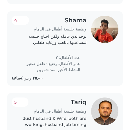
Shama
4
وظيفة جليسة أطفال في الدمام
يوجد لدي عامله ولكن احتاج جليسه
لمساعدتها باللعب ورعاية طفلتي
بعمرسنتين و شهور
عدد الأطفال: ٢
عمر الأطفال:
رضيع
•
طفل صغير
النشاط الأخير: منذ شهرين
Tariq
5
وظيفة جليسة أطفال في الدمام
Just husband & Wife, both are
working, husband job timing