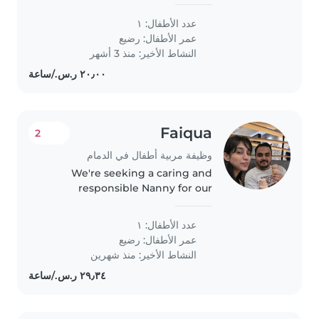
from 8 to 5 pm and wife's
timings are from 12 to 9 pm
عدد الأطفال: ١
عمر الأطفال:
رضيع
النشاط الأخير: منذ 3 أشهر
Faiqua
2
وظيفة مربية أطفال في الدمام
We're seeking a caring and
responsible Nanny for our
energetic and curious baby. Our
little one is full of love and
عدد الأطفال: ١
energy, and we'd love someone
عمر الأطفال:
رضيع
who can engage with them
النشاط الأخير: منذ شهرين
while helping..