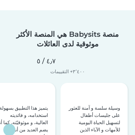
منصة Babysits هي المنصة الأكثر
موثوقية لدى العائلات
٤٫٧ / ٥
٣٬٤٠٠+ التقييمات
وسيلة سلسة و آمنة للعثور
يتميز هذا التطبيق بسهولة
على جليسات أطفال
استخدامه، و فائديته
لتسهيل الحياة اليومية
العالية، و موثوقيّته. كما أن
للأمهات و الآباء الذين
يضم العديد من أنظمة