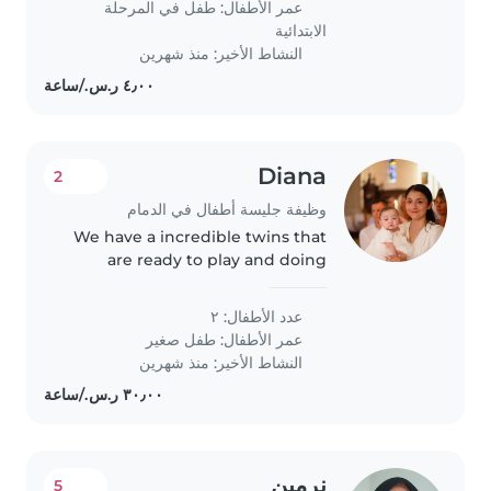
عمر الأطفال:
طفل في المرحلة
with pets and doing some..
الابتدائية
النشاط الأخير: منذ شهرين
Diana
2
وظيفة جليسة أطفال في الدمام
We have a incredible twins that
are ready to play and doing
activités like drawing, dancing,
running or jumping. We have a
عدد الأطفال: ٢
dog a
عمر الأطفال:
طفل صغير
النشاط الأخير: منذ شهرين
نرمين
5