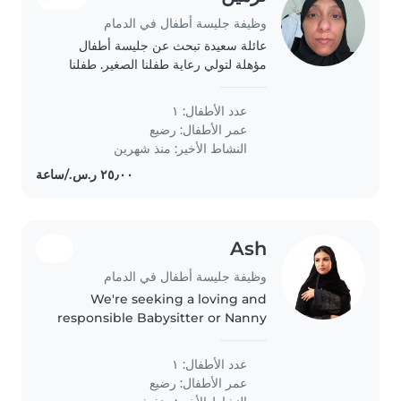
وظيفة جليسة أطفال في الدمام
عائلة سعيدة تبحث عن جليسة أطفال
مؤهلة لتولي رعاية طفلنا الصغير. طفلنا
نشيط، ظريف، ودود. نبحث عن جليسة
أطفال يمكن أن تساعد في المهام المنزلية.
عدد الأطفال: ١
نتمنى أن تكون جليسة الأطفال متاحة
عمر الأطفال:
رضيع
لتولي..
النشاط الأخير: منذ شهرين
Ash
وظيفة جليسة أطفال في الدمام
We're seeking a loving and
responsible Babysitter or Nanny
to care for our energetic and
curious baby. Our little one is full
عدد الأطفال: ١
of life and always eager to
عمر الأطفال:
رضيع
explore, so we're looking..