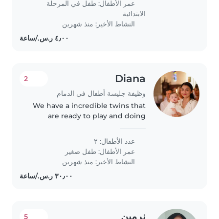
عمر الأطفال:
طفل في المرحلة
with pets and doing some..
الابتدائية
النشاط الأخير: منذ شهرين
Diana
2
وظيفة جليسة أطفال في الدمام
We have a incredible twins that
are ready to play and doing
activités like drawing, dancing,
running or jumping. We have a
عدد الأطفال: ٢
dog a
عمر الأطفال:
طفل صغير
النشاط الأخير: منذ شهرين
نرمين
5