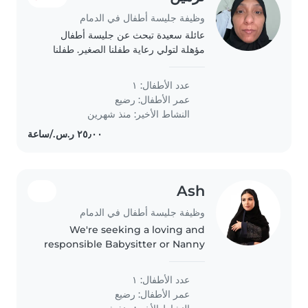
وظيفة جليسة أطفال في الدمام
عائلة سعيدة تبحث عن جليسة أطفال
مؤهلة لتولي رعاية طفلنا الصغير. طفلنا
نشيط، ظريف، ودود. نبحث عن جليسة
أطفال يمكن أن تساعد في المهام المنزلية.
عدد الأطفال: ١
نتمنى أن تكون جليسة الأطفال متاحة
عمر الأطفال:
رضيع
لتولي..
النشاط الأخير: منذ شهرين
Ash
وظيفة جليسة أطفال في الدمام
We're seeking a loving and
responsible Babysitter or Nanny
to care for our energetic and
curious baby. Our little one is full
عدد الأطفال: ١
of life and always eager to
عمر الأطفال:
رضيع
explore, so we're looking..