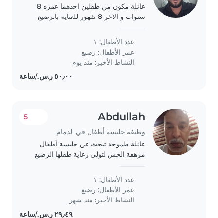
عائلة مكون من طفلين احدهما عمره 8
سنوات و الاخر 8 شهور للعناية بالرضيع
عدد الأطفال: ١
عمر الأطفال:
رضيع
النشاط الأخير: منذ يوم
Abdullah
5
وظيفة جليسة أطفال في الدمام
عائلة طموحة تبحث عن جليسة أطفال
مرهفة الحس لتولي رعاية طفلها الرضيع
النشط والودود. نبحث عن شخص معتاد
على مساعدة الأطفال في أداء الواجبات
عدد الأطفال: ١
المدرسية. نأمل في لقاءك اهم شي الأمانة
عمر الأطفال:
رضيع
ومخافة..
النشاط الأخير: منذ شهر