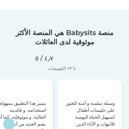
منصة Babysits هي المنصة الأكثر
موثوقية لدى العائلات
٤٫٧ / ٥
٣٬٤٠٠+ التقييمات
وسيلة سلسة و آمنة للعثور
يتميز هذا التطبيق بسهولة
على جليسات أطفال
استخدامه، و فائديته
لتسهيل الحياة اليومية
العالية، و موثوقيّته. كما أن
للأمهات و الآباء الذين
يضم العديد من أنظمة