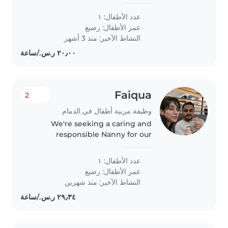
from 8 to 5 pm and wife's
timings are from 12 to 9 pm
عدد الأطفال: ١
عمر الأطفال:
رضيع
النشاط الأخير: منذ 3 أشهر
Faiqua
2
وظيفة مربية أطفال في الدمام
We're seeking a caring and
responsible Nanny for our
energetic and curious baby. Our
little one is full of love and
عدد الأطفال: ١
energy, and we'd love someone
عمر الأطفال:
رضيع
who can engage with them
النشاط الأخير: منذ شهرين
while helping..