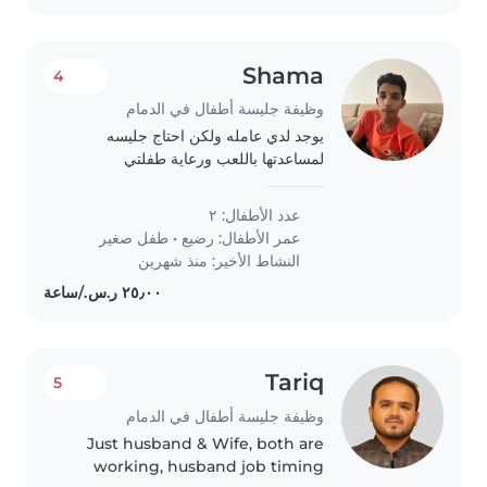
Shama
4
وظيفة جليسة أطفال في الدمام
يوجد لدي عامله ولكن احتاج جليسه
لمساعدتها باللعب ورعاية طفلتي
بعمرسنتين و شهور
عدد الأطفال: ٢
عمر الأطفال:
رضيع
•
طفل صغير
النشاط الأخير: منذ شهرين
Tariq
5
وظيفة جليسة أطفال في الدمام
Just husband & Wife, both are
working, husband job timing