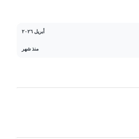
أبريل ٢٠٢٦
منذ شهر