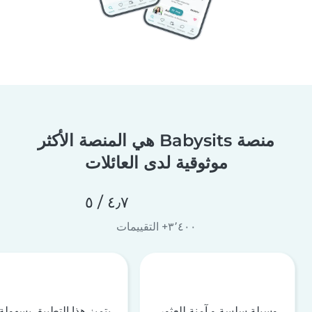
منصة Babysits هي المنصة الأكثر
موثوقية لدى العائلات
٤٫٧ / ٥
٣٬٤٠٠+ التقييمات
وسيلة سلسة و آمنة للعثور
يتميز هذا التطبيق بسهولة