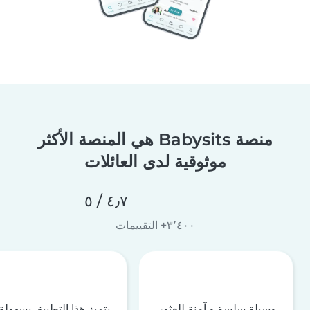
منصة Babysits هي المنصة الأكثر
موثوقية لدى العائلات
٤٫٧ / ٥
٣٬٤٠٠+ التقييمات
وسيلة سلسة و آمنة للعثور
يتميز هذا التطبيق بسهولة