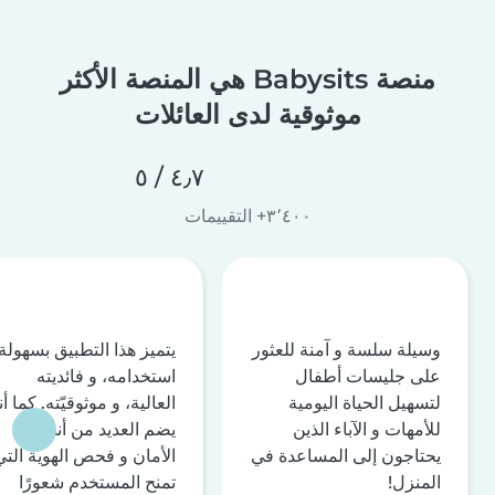
منصة Babysits هي المنصة الأكثر
موثوقية لدى العائلات
٤٫٧ / ٥
٣٬٤٠٠+ التقييمات
وسيلة سلسة و آمنة للعثور
يتميز هذا التطبيق بسهولة
على جليسات أطفال
استخدامه، و فائديته
لتسهيل الحياة اليومية
العالية، و موثوقيّته. كما أن
للأمهات و الآباء الذين
يضم العديد من أنظمة
يحتاجون إلى المساعدة في
الأمان و فحص الهوية التي
المنزل!
تمنح المستخدم شعورًا