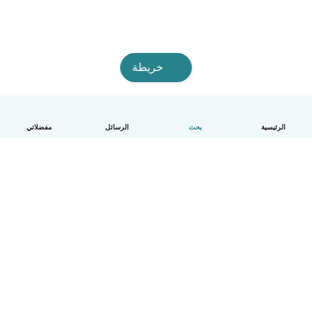
خريطة
الرئيسية
بحث
الرسائل
مفضلاتي
العربية
آلية العمل
مساعدة
الشروط و الخصوصية
الأسعار
تفاصيل الشركة
Babysits للشركات
معايير المجتمع