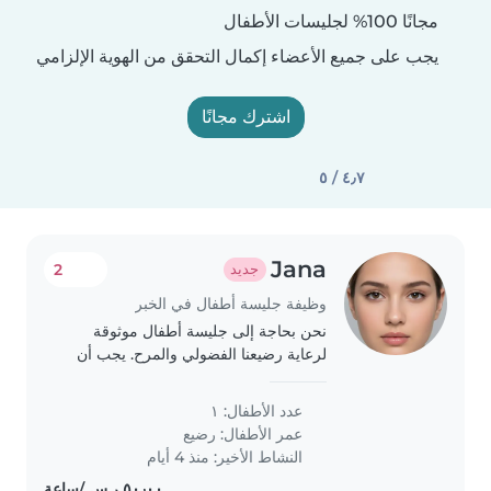
مجانًا 100% لجليسات الأطفال
يجب على جميع الأعضاء إكمال التحقق من الهوية الإلزامي
اشترك مجانًا
٤٫٧ / ٥
Jana
2
جديد
وظيفة جليسة أطفال في الخبر
نحن بحاجة إلى جليسة أطفال موثوقة
لرعاية رضيعنا الفضولي والمرح. يجب أن
تكون قادرة على الطبخ ومساعدة في
المهام المنزلية البسيطة. نفضل شخص
عدد الأطفال: ١
يكون حذرا ولديه خبرة في التعامل مع
عمر الأطفال:
رضيع
الرضع. يمكنكم..
النشاط الأخير: منذ 4 أيام