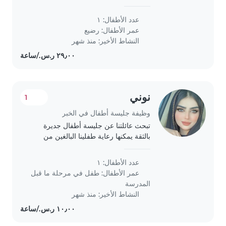
for baby and mom
عدد الأطفال: ١
عمر الأطفال:
رضيع
النشاط الأخير: منذ شهر
نوني
1
وظيفة جليسة أطفال في الخبر
تبحث عائلتنا عن جليسة أطفال جديرة
بالثقة يمكنها رعاية طفلينا البالغين من
العمر سنة واحدة و 3 سنوات. نحن بحاجة
إلى جليسة أطفال تستطيع التعامل مع
عدد الأطفال: ١
الحيوانات الأليفة و القيام ببعض الأعمال..
عمر الأطفال:
طفل في مرحلة ما قبل
المدرسة
النشاط الأخير: منذ شهر