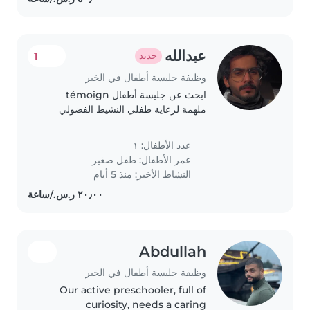
عبدالله
1
جديد
وظيفة جليسة أطفال في الخبر
ابحث عن جليسة أطفال témoign
ملهمة لرعاية طفلي النشيط الفضولي
البالغ من العمر سنتين. يجب أن تكون
الجليسة مرتاحة مع المهام المنزلية
عدد الأطفال: ١
البسيطة. أتمنى التواصل لتقديم نبذة
عمر الأطفال:
طفل صغير
تفصيلية عن childish..
النشاط الأخير: منذ 5 أيام
Abdullah
وظيفة جليسة أطفال في الخبر
Our active preschooler, full of
curiosity, needs a caring