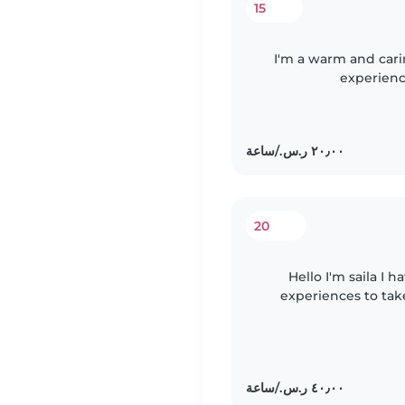
15
I'm a warm and cari
experienc
preschoolers.
20
Hello I'm saila I 
experiences to tak
I'm so caring the bab