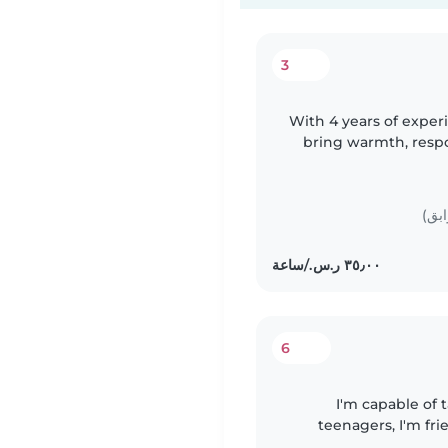
3
With 4 years of experie
bring warmth, respon
I'm certified in fir
ابق)
6
I'm capable of 
teenagers, I'm fri
clothes I have been 