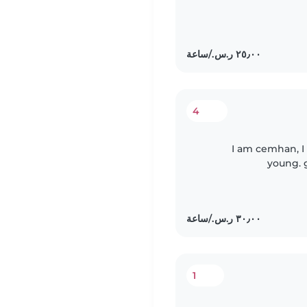
4
I am cemhan, I
young. 
environm
communi
1