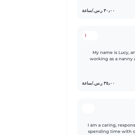
1
My name is Lucy, a
working as a nanny 
friendly and res
I am a caring, respon
spending time with c