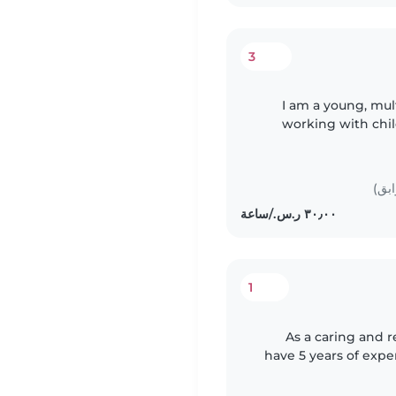
3
I am a young, mult
working with chil
extensive professio
ابق)
1
As a caring and r
have 5 years of exper
don't have first