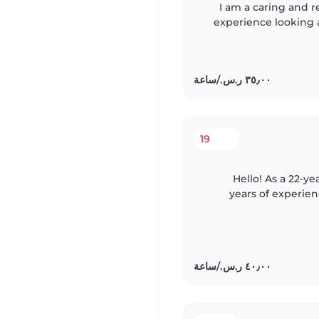
I am a caring and r
experience looking a
enjoy creating a saf
19
Hello! As a 22-ye
years of experien
from toddlers 