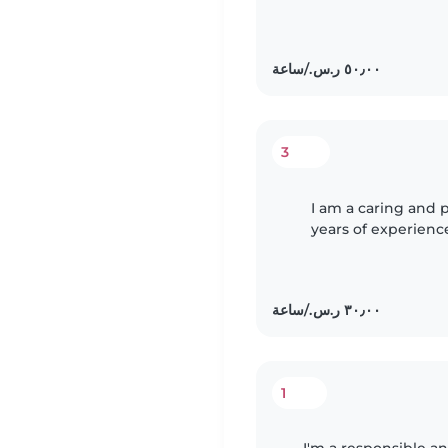
with experience i
3
I am a caring and 
years of experience
babies to teenagers. I
1